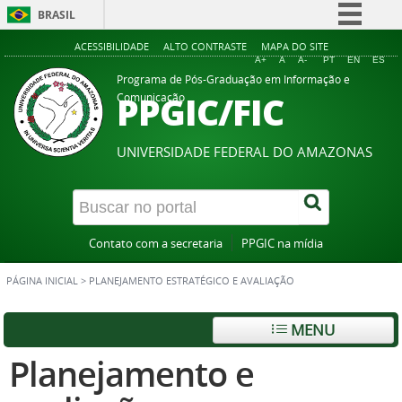
BRASIL
Simplifique!
ACESSIBILIDADE
ALTO CONTRASTE
MAPA DO SITE
A+
A
A-
PT
EN
ES
Comunica BR
Programa de Pós-Graduação em Informação e
PPGIC/FIC
Comunicação
Participe
Acesso à informação
UNIVERSIDADE FEDERAL DO AMAZONAS
Legislação
Canais
Contato com a secretaria
PPGIC na mídia
PÁGINA INICIAL
>
PLANEJAMENTO ESTRATÉGICO E AVALIAÇÃO
MENU
Planejamento e