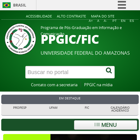
BRASIL
Simplifique!
ACESSIBILIDADE
ALTO CONTRASTE
MAPA DO SITE
A+
A
A-
PT
EN
ES
Comunica BR
Programa de Pós-Graduação em Informação e
PPGIC/FIC
Comunicação
Participe
Acesso à informação
UNIVERSIDADE FEDERAL DO AMAZONAS
Legislação
Canais
Contato com a secretaria
PPGIC na mídia
EM DESTAQUE
PROPESP
UFAM
FIC
CALENDÁRIO
ACADÊMICO
MENU