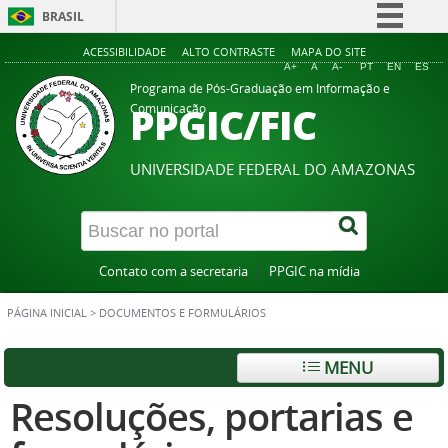
BRASIL
Simplifique!
ACESSIBILIDADE
ALTO CONTRASTE
MAPA DO SITE
A+
A
A-
PT
EN
ES
Comunica BR
Programa de Pós-Graduação em Informação e
PPGIC/FIC
Comunicação
Participe
Acesso à informação
UNIVERSIDADE FEDERAL DO AMAZONAS
Legislação
Canais
Contato com a secretaria
PPGIC na mídia
PÁGINA INICIAL
>
DOCUMENTOS E FORMULÁRIOS
MENU
Resoluções, portarias e